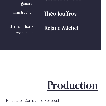
général
Théo Jouffroy
construction
Réjane Michel
administration -
production
Production
Production
Compagnie Rosebud